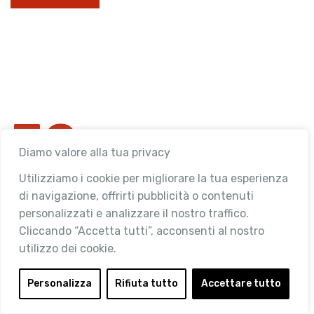
30
Diamo valore alla tua privacy
APRILE
Utilizziamo i cookie per migliorare la tua esperienza
Speciale “Freschissimi”: tra
di navigazione, offrirti pubblicità o contenuti
personalizzati e analizzare il nostro traffico.
benessere, servizio e
Cliccando “Accetta tutti”, acconsenti al nostro
innovazione, il fresco
utilizzo dei cookie.
rafforza attrattività e fedeltà
Personalizza
Rifiuta tutto
Accettare tutto
all’insegna – Scarica il