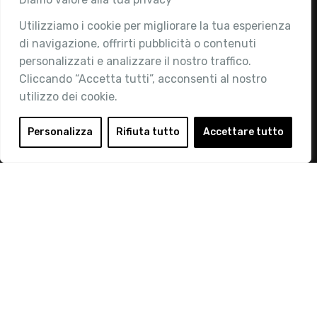
Utilizziamo i cookie per migliorare la tua esperienza
Chi siamo
di navigazione, offrirti pubblicità o contenuti
Attività
personalizzati e analizzare il nostro traffico.
Contatti
Cliccando “Accetta tutti”, acconsenti al nostro
utilizzo dei cookie.
Area Riservata
Login
Personalizza
Rifiuta tutto
Accettare tutto
Diventa Socio
Privacy Policy
© 2019 Retail Institute Italy - C.F.11617670150 - Foro
Buonaparte, 12 - 20121 Milano - Tel 02 76016405