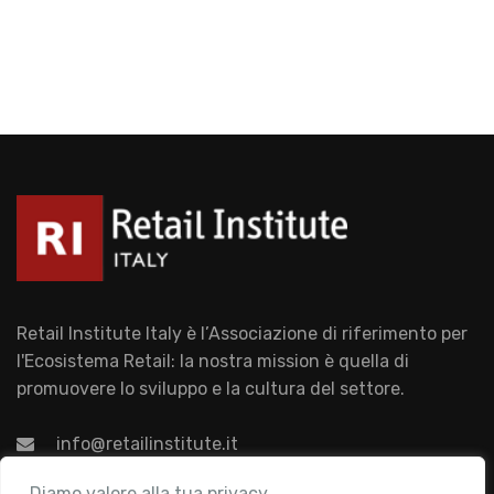
Retail Institute Italy è l’Associazione di riferimento per
l'Ecosistema Retail: la nostra mission è quella di
promuovere lo sviluppo e la cultura del settore.
info@retailinstitute.it
Associazione
Diamo valore alla tua privacy