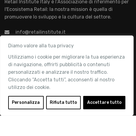
Retail Institute Italy è l’Associazione di riferimento per
l'Ecosistema Retail: la nostra mission è quella di
promuovere lo sviluppo e la cultura del settore.
info@retailinstitute.it
Associazione
Diamo valore alla tua privacy
Utilizziamo i cookie per migliorare la tua esperienza
Chi siamo
di navigazione, offrirti pubblicità o contenuti
Attività
personalizzati e analizzare il nostro traffico.
Contatti
Cliccando “Accetta tutti”, acconsenti al nostro
utilizzo dei cookie.
Area Riservata
Login
Personalizza
Rifiuta tutto
Accettare tutto
Diventa Socio
Privacy Policy