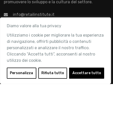
promuovere lo sviluppo e la cultura del settore.
info@retailinstitute.it
Associazione
Diamo valore alla tua privacy
Utilizziamo i cookie per migliorare la tua esperienza
Chi siamo
di navigazione, offrirti pubblicità o contenuti
Attività
personalizzati e analizzare il nostro traffico.
Contatti
Cliccando “Accetta tutti”, acconsenti al nostro
utilizzo dei cookie.
Area Riservata
Login
Personalizza
Rifiuta tutto
Accettare tutto
Diventa Socio
Privacy Policy