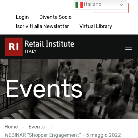
Italiano
International
Login
Diventa Socio
Iscriviti alla Newsletter
Virtual Library
Events
Home
Events
WEBINAR “Shopper Engagement” – 5 maggio 2022