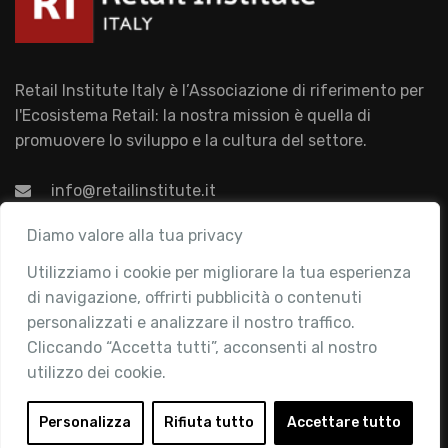
Retail Institute Italy è l’Associazione di riferimento per
l'Ecosistema Retail: la nostra mission è quella di
promuovere lo sviluppo e la cultura del settore.
info@retailinstitute.it
Associazione
Diamo valore alla tua privacy
Utilizziamo i cookie per migliorare la tua esperienza
Chi siamo
di navigazione, offrirti pubblicità o contenuti
Attività
personalizzati e analizzare il nostro traffico.
Contatti
Cliccando “Accetta tutti”, acconsenti al nostro
utilizzo dei cookie.
Area Riservata
Login
Personalizza
Rifiuta tutto
Accettare tutto