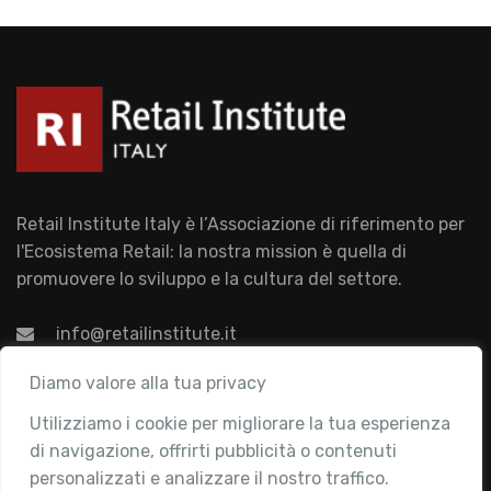
Retail Institute Italy è l’Associazione di riferimento per
l'Ecosistema Retail: la nostra mission è quella di
promuovere lo sviluppo e la cultura del settore.
info@retailinstitute.it
Associazione
Diamo valore alla tua privacy
Utilizziamo i cookie per migliorare la tua esperienza
Chi siamo
di navigazione, offrirti pubblicità o contenuti
Attività
personalizzati e analizzare il nostro traffico.