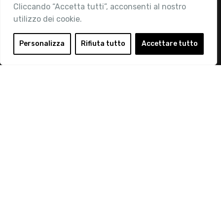
Contatti
Cliccando “Accetta tutti”, acconsenti al nostro
utilizzo dei cookie.
Area Riservata
Login
Personalizza
Rifiuta tutto
Accettare tutto
Diventa Socio
Privacy Policy
© 2019 Retail Institute Italy - C.F.11617670150 - Foro
Buonaparte, 12 - 20121 Milano - Tel 02 76016405