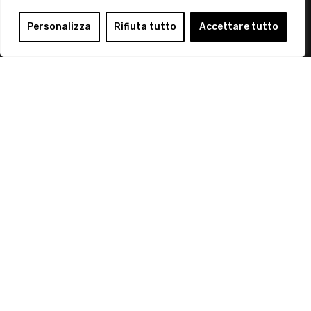
Login
Personalizza
Rifiuta tutto
Accettare tutto
Diventa Socio
Privacy Policy
© 2019 Retail Institute Italy - C.F.11617670150 - Foro
Buonaparte, 12 - 20121 Milano - Tel 02 76016405