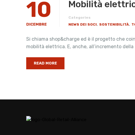
10
Mobilità elettri
Categories
,
,
DICEMBRE
NEWS DEI SOCI
SOSTENIBILITÀ
T
Si chiama shop&charge ed è il progetto che coinv
mobilità elettrica. E, anche, all’incremento della
READ MORE