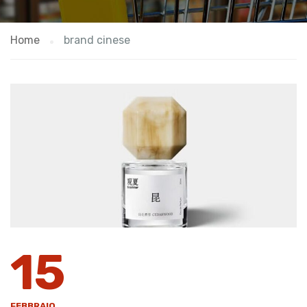
Home
brand cinese
15
FEBBRAIO