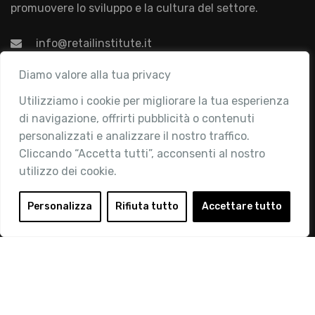
promuovere lo sviluppo e la cultura del settore.
info@retailinstitute.it
Associazione
Diamo valore alla tua privacy
Utilizziamo i cookie per migliorare la tua esperienza
Chi siamo
di navigazione, offrirti pubblicità o contenuti
Attività
personalizzati e analizzare il nostro traffico.
Contatti
Cliccando “Accetta tutti”, acconsenti al nostro
utilizzo dei cookie.
Area Riservata
Login
Personalizza
Rifiuta tutto
Accettare tutto
Diventa Socio
Privacy Policy