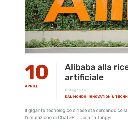
10
Alibaba alla ric
artificiale
APRILE
Categories
,
DAL MONDO
INNOVATION & TECH
Il gigante tecnologico cinese sta cercando collab
l’emulazione di ChatGPT. Cosa fa Tongyi …