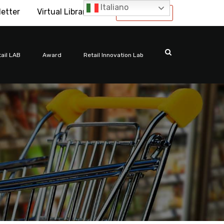
Italiano
letter
Virtual Library
International
ail LAB
Award
Retail Innovation Lab