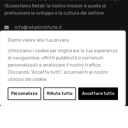
l'Ecosistema Retail: la nostra mission è quella di
promuovere lo sviluppo e la cultura del settore.
info@retailinstitute.it
Associazione
Diamo valore alla tua privacy
Utilizziamo i cookie per migliorare la tua esperienza
Chi siamo
di navigazione, offrirti pubblicità o contenuti
Attività
personalizzati e analizzare il nostro traffico.
Contatti
Cliccando “Accetta tutti”, acconsenti al nostro
utilizzo dei cookie.
Area Riservata
Login
Personalizza
Rifiuta tutto
Accettare tutto
Diventa Socio
Privacy Policy