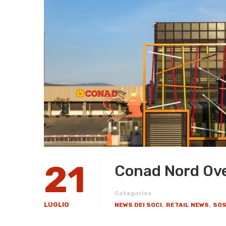
21
Conad Nord Oves
Categories
,
,
LUGLIO
NEWS DEI SOCI
RETAIL NEWS
SOS