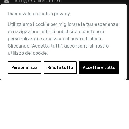
info@retailinstitute.it
Associazione
Diamo valore alla tua privacy
Utilizziamo i cookie per migliorare la tua esperienza
Chi siamo
di navigazione, offrirti pubblicità o contenuti
Attività
personalizzati e analizzare il nostro traffico.
Contatti
Cliccando “Accetta tutti”, acconsenti al nostro
utilizzo dei cookie.
Area Riservata
Login
Personalizza
Rifiuta tutto
Accettare tutto
Diventa Socio
Privacy Policy
© 2019 Retail Institute Italy - C.F.11617670150 - Foro
Buonaparte, 12 - 20121 Milano - Tel 02 76016405