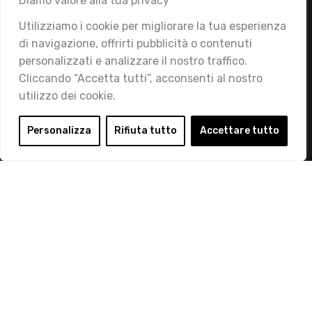
Diamo valore alla tua privacy
Utilizziamo i cookie per migliorare la tua esperienza
Chi siamo
di navigazione, offrirti pubblicità o contenuti
Attività
personalizzati e analizzare il nostro traffico.
Contatti
Cliccando “Accetta tutti”, acconsenti al nostro
utilizzo dei cookie.
Area Riservata
Login
Personalizza
Rifiuta tutto
Accettare tutto
Diventa Socio
Privacy Policy
© 2019 Retail Institute Italy - C.F.11617670150 - Foro
Buonaparte, 12 - 20121 Milano - Tel 02 76016405