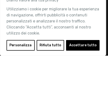
Diamo valore alla tua privacy
Utilizziamo i cookie per migliorare la tua esperienza
Chi siamo
di navigazione, offrirti pubblicità o contenuti
Attività
personalizzati e analizzare il nostro traffico.
Contatti
Cliccando “Accetta tutti”, acconsenti al nostro
utilizzo dei cookie.
Area Riservata
Login
Personalizza
Rifiuta tutto
Accettare tutto
Diventa Socio
Privacy Policy
© 2019 Retail Institute Italy - C.F.11617670150 - Foro
Buonaparte, 12 - 20121 Milano - Tel 02 76016405