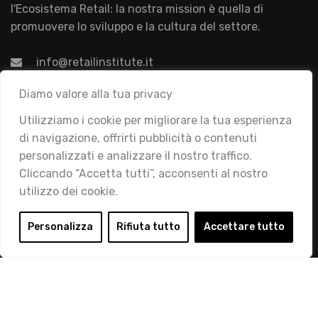
l'Ecosistema Retail: la nostra mission è quella di
promuovere lo sviluppo e la cultura del settore.
info@retailinstitute.it
Associazione
Diamo valore alla tua privacy
Utilizziamo i cookie per migliorare la tua esperienza
Chi siamo
di navigazione, offrirti pubblicità o contenuti
Attività
personalizzati e analizzare il nostro traffico.
Contatti
Cliccando “Accetta tutti”, acconsenti al nostro
utilizzo dei cookie.
Area Riservata
Login
Personalizza
Rifiuta tutto
Accettare tutto
Diventa Socio
Privacy Policy