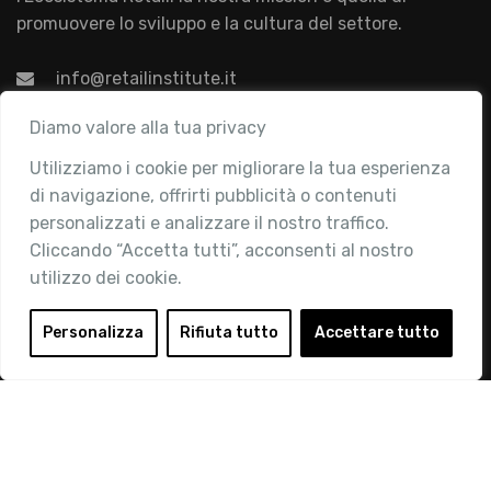
promuovere lo sviluppo e la cultura del settore.
info@retailinstitute.it
Associazione
Diamo valore alla tua privacy
Utilizziamo i cookie per migliorare la tua esperienza
Chi siamo
di navigazione, offrirti pubblicità o contenuti
Attività
personalizzati e analizzare il nostro traffico.
Contatti
Cliccando “Accetta tutti”, acconsenti al nostro
utilizzo dei cookie.
Area Riservata
Login
Personalizza
Rifiuta tutto
Accettare tutto
Diventa Socio
Privacy Policy