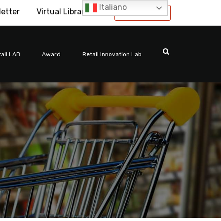
Italiano
letter
Virtual Library
International
ail LAB
Award
Retail Innovation Lab