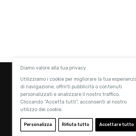
Diamo valore alla tua privacy
Utilizziamo i cookie per migliorare la tua esperienz
di navigazione, offrirti pubblicità o contenuti
personalizzati e analizzare il nostro traffico.
Cliccando “Accetta tutti”, acconsenti al nostro
utilizzo dei cookie.
Retail Institute Italy è l’Associazione di
riferimento per l'Ecosistema Retail: la nostra
Personalizza
Rifiuta tutto
Accettare tutto
mission è quella di promuovere lo sviluppo e la