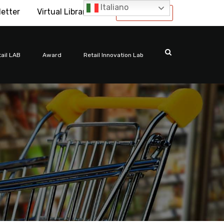
Italiano
letter
Virtual Library
International
ail LAB
Award
Retail Innovation Lab