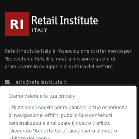
Retail Institute Italy è l’Associazione di riferimento per
l'Ecosistema Retail: la nostra mission è quella di
promuovere lo sviluppo e la cultura del settore.
info@retailinstitute.it
Associazione
Diamo valore alla tua privacy
Utilizziamo i cookie per migliorare la tua esperienza
Chi siamo
di navigazione, offrirti pubblicità o contenuti
Attività
personalizzati e analizzare il nostro traffico.
Contatti
Cliccando “Accetta tutti”, acconsenti al nostro
utilizzo dei cookie.