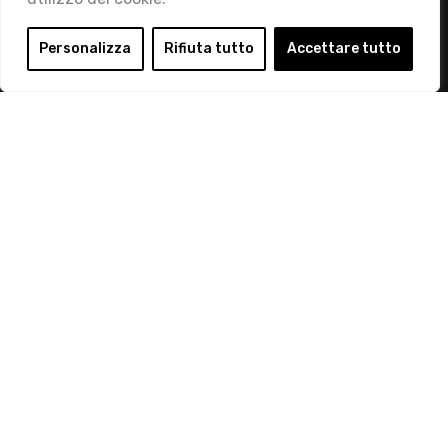
Area Riservata
Login
Personalizza
Rifiuta tutto
Accettare tutto
Diventa Socio
Privacy Policy
© 2019 Retail Institute Italy - C.F.11617670150 - Foro
Buonaparte, 12 - 20121 Milano - Tel 02 76016405