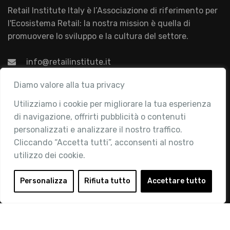
Retail Institute Italy è l’Associazione di riferimento per
l'Ecosistema Retail: la nostra mission è quella di
promuovere lo sviluppo e la cultura del settore.
info@retailinstitute.it
Associazione
Diamo valore alla tua privacy
Utilizziamo i cookie per migliorare la tua esperienza
Chi siamo
di navigazione, offrirti pubblicità o contenuti
Attività
personalizzati e analizzare il nostro traffico.
Contatti
Cliccando “Accetta tutti”, acconsenti al nostro
utilizzo dei cookie.
Area Riservata
Login
Personalizza
Rifiuta tutto
Accettare tutto
Diventa Socio
Privacy Policy