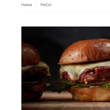
Home
MeEat