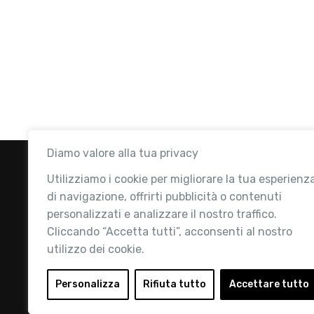
Diamo valore alla tua privacy
Utilizziamo i cookie per migliorare la tua esperienz
di navigazione, offrirti pubblicità o contenuti
personalizzati e analizzare il nostro traffico.
Cliccando “Accetta tutti”, acconsenti al nostro
utilizzo dei cookie.
Retail Institute Italy è l’Associazione di
riferimento per l'Ecosistema Retail: la nostra
Personalizza
Rifiuta tutto
Accettare tutto
mission è quella di promuovere lo sviluppo e la