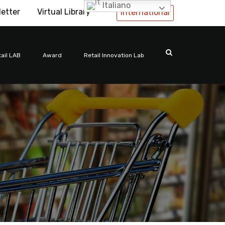
Italiano
letter
Virtual Library
International
ail LAB
Award
Retail Innovation Lab