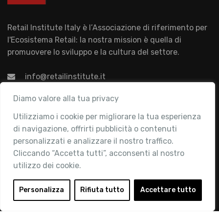
Retail Institute Italy è l’Associazione di riferimento per
l'Ecosistema Retail: la nostra mission è quella di
promuovere lo sviluppo e la cultura del settore.
info@retailinstitute.it
Associazione
Diamo valore alla tua privacy
Utilizziamo i cookie per migliorare la tua esperienza
Chi siamo
di navigazione, offrirti pubblicità o contenuti
Attività
personalizzati e analizzare il nostro traffico.
Contatti
Cliccando “Accetta tutti”, acconsenti al nostro
utilizzo dei cookie.
Area Riservata
Login
Personalizza
Rifiuta tutto
Accettare tutto
Diventa Socio
Privacy Policy