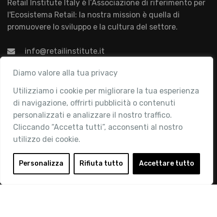
Retail Institute Italy è l’Associazione di riferimento per
l'Ecosistema Retail: la nostra mission è quella di
promuovere lo sviluppo e la cultura del settore.
info@retailinstitute.it
Associazione
Diamo valore alla tua privacy
Utilizziamo i cookie per migliorare la tua esperienza
Chi siamo
di navigazione, offrirti pubblicità o contenuti
Attività
personalizzati e analizzare il nostro traffico.
Contatti
Cliccando “Accetta tutti”, acconsenti al nostro
utilizzo dei cookie.
Area Riservata
Login
Personalizza
Rifiuta tutto
Accettare tutto
Diventa Socio
Privacy Policy