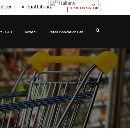
Italiano
letter
Virtual Library
International
ail LAB
Award
Retail Innovation Lab