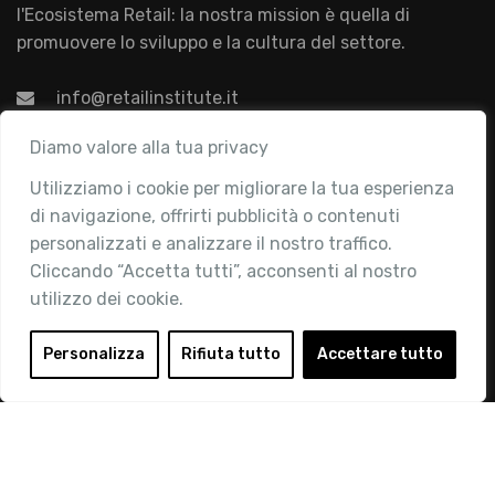
l'Ecosistema Retail: la nostra mission è quella di
promuovere lo sviluppo e la cultura del settore.
info@retailinstitute.it
Associazione
Diamo valore alla tua privacy
Utilizziamo i cookie per migliorare la tua esperienza
Chi siamo
di navigazione, offrirti pubblicità o contenuti
Attività
personalizzati e analizzare il nostro traffico.
Contatti
Cliccando “Accetta tutti”, acconsenti al nostro
utilizzo dei cookie.
Area Riservata
Login
Personalizza
Rifiuta tutto
Accettare tutto
Diventa Socio
Privacy Policy