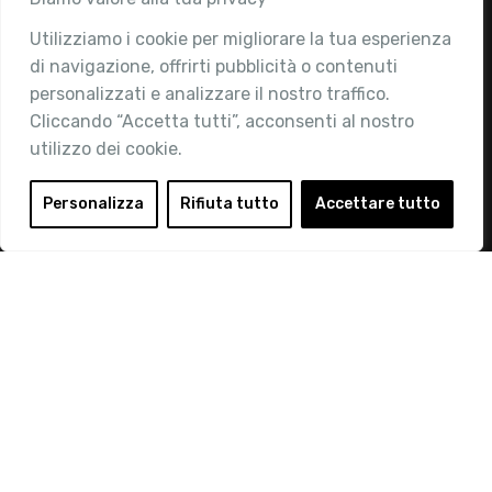
Utilizziamo i cookie per migliorare la tua esperienza
Chi siamo
di navigazione, offrirti pubblicità o contenuti
Attività
personalizzati e analizzare il nostro traffico.
Contatti
Cliccando “Accetta tutti”, acconsenti al nostro
utilizzo dei cookie.
Area Riservata
Login
Personalizza
Rifiuta tutto
Accettare tutto
Diventa Socio
Privacy Policy
© 2019 Retail Institute Italy - C.F.11617670150 - Foro
Buonaparte, 12 - 20121 Milano - Tel 02 76016405