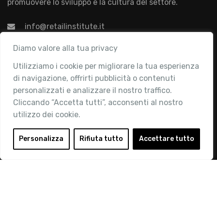
promuovere lo sviluppo e la cultura del settore.
info@retailinstitute.it
Associazione
Diamo valore alla tua privacy
Utilizziamo i cookie per migliorare la tua esperienza
Chi siamo
di navigazione, offrirti pubblicità o contenuti
Attività
personalizzati e analizzare il nostro traffico.
Contatti
Cliccando “Accetta tutti”, acconsenti al nostro
utilizzo dei cookie.
Area Riservata
Login
Personalizza
Rifiuta tutto
Accettare tutto
Diventa Socio
Privacy Policy