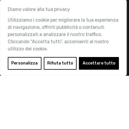
Associazione
Diamo valore alla tua privacy
Utilizziamo i cookie per migliorare la tua esperienza
Chi siamo
di navigazione, offrirti pubblicità o contenuti
Attività
personalizzati e analizzare il nostro traffico.
Contatti
Cliccando “Accetta tutti”, acconsenti al nostro
utilizzo dei cookie.
Area Riservata
Login
Personalizza
Rifiuta tutto
Accettare tutto
Diventa Socio
Privacy Policy
© 2019 Retail Institute Italy - C.F.11617670150 - Foro
Buonaparte, 12 - 20121 Milano - Tel 02 76016405