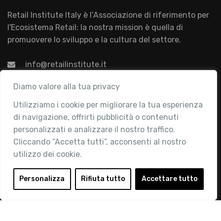
Retail Institute Italy è l’Associazione di riferimento per
l'Ecosistema Retail: la nostra mission è quella di
promuovere lo sviluppo e la cultura del settore.
info@retailinstitute.it
Associazione
Diamo valore alla tua privacy
Utilizziamo i cookie per migliorare la tua esperienza
Chi siamo
di navigazione, offrirti pubblicità o contenuti
Attività
personalizzati e analizzare il nostro traffico.
Contatti
Cliccando “Accetta tutti”, acconsenti al nostro
utilizzo dei cookie.
Area Riservata
Login
Personalizza
Rifiuta tutto
Accettare tutto
Diventa Socio
Privacy Policy