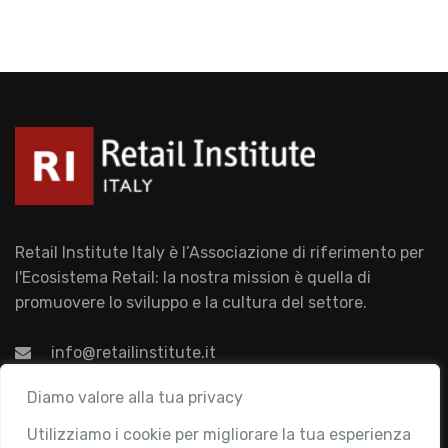
Retail Institute Italy è l’Associazione di riferimento per
l'Ecosistema Retail: la nostra mission è quella di
promuovere lo sviluppo e la cultura del settore.
info@retailinstitute.it
Associazione
Diamo valore alla tua privacy
Utilizziamo i cookie per migliorare la tua esperienza
Chi siamo