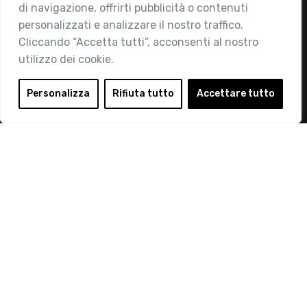
di navigazione, offrirti pubblicità o contenuti
Attività
personalizzati e analizzare il nostro traffico.
Contatti
Cliccando “Accetta tutti”, acconsenti al nostro
utilizzo dei cookie.
Area Riservata
Login
Personalizza
Rifiuta tutto
Accettare tutto
Diventa Socio
Privacy Policy
© 2019 Retail Institute Italy - C.F.11617670150 - Foro
Buonaparte, 12 - 20121 Milano - Tel 02 76016405