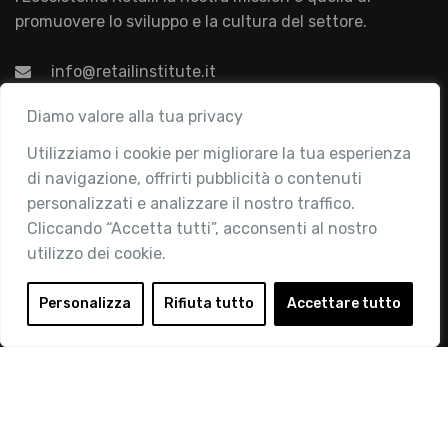
promuovere lo sviluppo e la cultura del settore.
info@retailinstitute.it
Associazione
Diamo valore alla tua privacy
Utilizziamo i cookie per migliorare la tua esperienza
Chi siamo
di navigazione, offrirti pubblicità o contenuti
Attività
personalizzati e analizzare il nostro traffico.
Contatti
Cliccando “Accetta tutti”, acconsenti al nostro
utilizzo dei cookie.
Area Riservata
Login
Personalizza
Rifiuta tutto
Accettare tutto
Diventa Socio
Privacy Policy