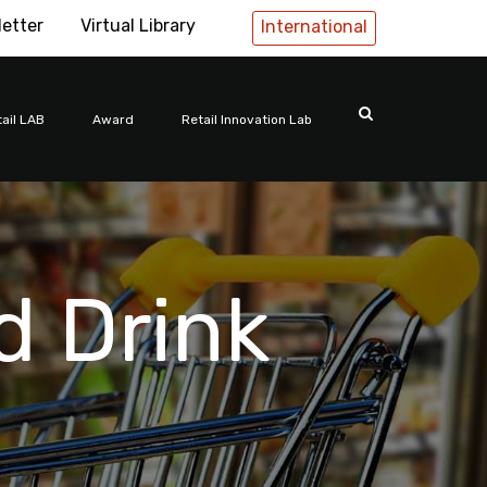
letter
Virtual Library
International
ail LAB
Award
Retail Innovation Lab
d Drink