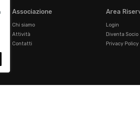
Associazione
Area Riser
a
Chi siamo
Login
Attività
Diventa Socio
Contatti
Privacy Policy
- Foro Buonaparte, 12 - 20121 Milano - Tel 02 76016405