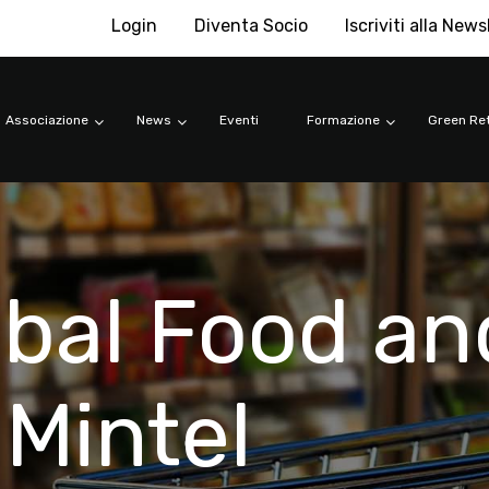
Login
Diventa Socio
Iscriviti alla News
Associazione
News
Eventi
Formazione
Green Ret
bal Food an
 Mintel