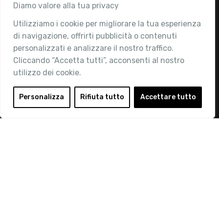
Associazione
Diamo valore alla tua privacy
Utilizziamo i cookie per migliorare la tua esperienza
Chi siamo
di navigazione, offrirti pubblicità o contenuti
Attività
personalizzati e analizzare il nostro traffico.
Contatti
Cliccando “Accetta tutti”, acconsenti al nostro
utilizzo dei cookie.
Area Riservata
Login
Personalizza
Rifiuta tutto
Accettare tutto
Diventa Socio
Privacy Policy
© 2019 Retail Institute Italy - C.F.11617670150 - Foro
Buonaparte, 12 - 20121 Milano - Tel 02 76016405