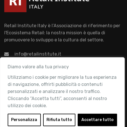
Retail Institute Italy è l’Associazione di riferimento per
l'Ecosistema Retail: la nostra mission è quella di
promuovere lo sviluppo e la cultura del settore.
info@retailinstitute.it
Associazione
Diamo valore alla tua privacy
Utilizziamo i cookie per migliorare la tua esperienza
Chi siamo
di navigazione, offrirti pubblicità o contenuti
Attività
personalizzati e analizzare il nostro traffico.
Contatti
Cliccando “Accetta tutti”, acconsenti al nostro
utilizzo dei cookie.
Area Riservata
Login
Personalizza
Rifiuta tutto
Accettare tutto