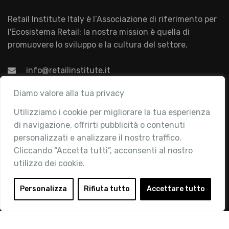
Retail Institute Italy è l’Associazione di riferimento per
l'Ecosistema Retail: la nostra mission è quella di
promuovere lo sviluppo e la cultura del settore.
info@retailinstitute.it
Associazione
Diamo valore alla tua privacy
Utilizziamo i cookie per migliorare la tua esperienza
Chi siamo
di navigazione, offrirti pubblicità o contenuti
Attività
personalizzati e analizzare il nostro traffico.
Contatti
Cliccando “Accetta tutti”, acconsenti al nostro
utilizzo dei cookie.
Area Riservata
Login
Personalizza
Rifiuta tutto
Accettare tutto
Diventa Socio
Privacy Policy