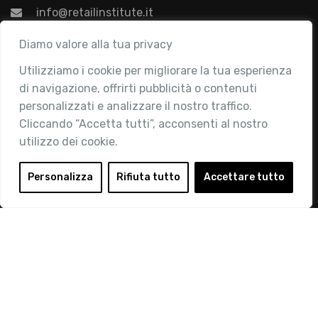
info@retailinstitute.it
Associazione
Diamo valore alla tua privacy
Utilizziamo i cookie per migliorare la tua esperienza
Chi siamo
di navigazione, offrirti pubblicità o contenuti
Attività
personalizzati e analizzare il nostro traffico.
Contatti
Cliccando “Accetta tutti”, acconsenti al nostro
utilizzo dei cookie.
Area Riservata
Login
Personalizza
Rifiuta tutto
Accettare tutto
Diventa Socio
Privacy Policy
© 2019 Retail Institute Italy - C.F.11617670150 - Foro
Buonaparte, 12 - 20121 Milano - Tel 02 76016405