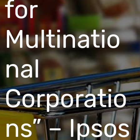
for
Multinatio
nal
Corporatio
ns” – Ipsos