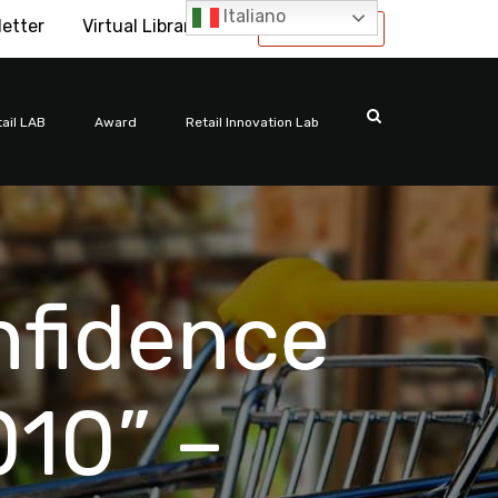
Italiano
letter
Virtual Library
International
ail LAB
Award
Retail Innovation Lab
nfidence
010” –