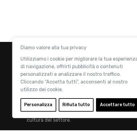
Diamo valore alla tua privacy
Utilizziamo i cookie per migliorare la tua esperienz
di navigazione, offrirti pubblicità o contenuti
personalizzati e analizzare il nostro traffico.
Cliccando “Accetta tutti”, acconsenti al nostro
utilizzo dei cookie.
Retail Institute Italy è l’Associazione di
riferimento per l'Ecosistema Retail: la nostra
Personalizza
Rifiuta tutto
Accettare tutto
mission è quella di promuovere lo sviluppo e la
cultura del settore.
info@retailinstitute.it