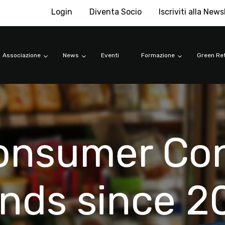
Login
Diventa Socio
Iscriviti alla News
Associazione
News
Eventi
Formazione
Green Ret
Consumer Co
ends since 2