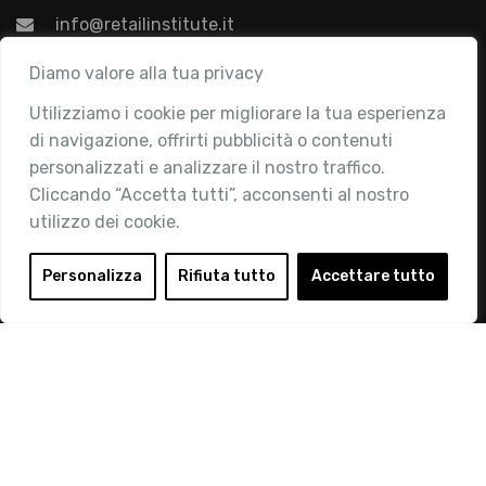
info@retailinstitute.it
Associazione
Diamo valore alla tua privacy
Utilizziamo i cookie per migliorare la tua esperienza
Chi siamo
di navigazione, offrirti pubblicità o contenuti
Attività
personalizzati e analizzare il nostro traffico.
Contatti
Cliccando “Accetta tutti”, acconsenti al nostro
utilizzo dei cookie.
Area Riservata
Login
Personalizza
Rifiuta tutto
Accettare tutto
Diventa Socio
Privacy Policy
© 2019 Retail Institute Italy - C.F.11617670150 - Foro