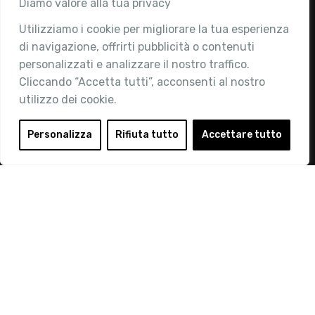
Associazione
Diamo valore alla tua privacy
Utilizziamo i cookie per migliorare la tua esperienza
Chi siamo
di navigazione, offrirti pubblicità o contenuti
Attività
personalizzati e analizzare il nostro traffico.
Contatti
Cliccando “Accetta tutti”, acconsenti al nostro
utilizzo dei cookie.
Area Riservata
Login
Personalizza
Rifiuta tutto
Accettare tutto
Diventa Socio
Privacy Policy
© 2019 Retail Institute Italy - C.F.11617670150 - Foro
Buonaparte, 12 - 20121 Milano - Tel 02 76016405