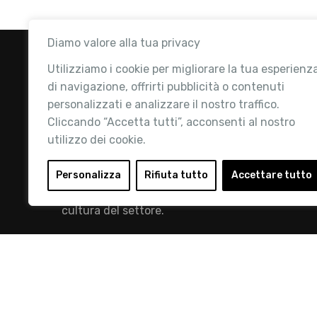
Diamo valore alla tua privacy
Utilizziamo i cookie per migliorare la tua esperienz
di navigazione, offrirti pubblicità o contenuti
personalizzati e analizzare il nostro traffico.
Cliccando “Accetta tutti”, acconsenti al nostro
utilizzo dei cookie.
Retail Institute Italy è l’Associazione di
riferimento per l'Ecosistema Retail: la nostra
Personalizza
Rifiuta tutto
Accettare tutto
mission è quella di promuovere lo sviluppo e la
cultura del settore.
info@retailinstitute.it