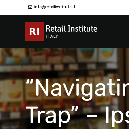
info@retailinstitute.it
“Navigati
Trap” – I