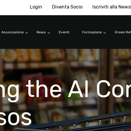
Login
Diventa Socio
Iscriviti alla News
Associazione
News
Eventi
Formazione
Green Ret
ng the AI Co
psos