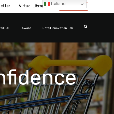
Italiano
letter
Virtual Library
International
ail LAB
Award
Retail Innovation Lab
nfidence