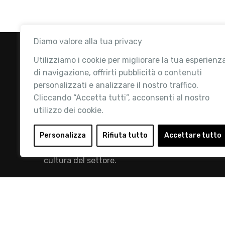
Diamo valore alla tua privacy
Utilizziamo i cookie per migliorare la tua esperienz
di navigazione, offrirti pubblicità o contenuti
personalizzati e analizzare il nostro traffico.
Cliccando “Accetta tutti”, acconsenti al nostro
utilizzo dei cookie.
Retail Institute Italy è l’Associazione di
riferimento per l'Ecosistema Retail: la nostra
Personalizza
Rifiuta tutto
Accettare tutto
mission è quella di promuovere lo sviluppo e la
cultura del settore.
info@retailinstitute.it