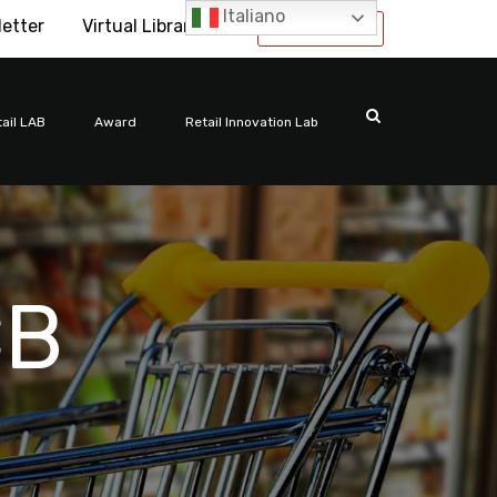
Italiano
letter
Virtual Library
International
ail LAB
Award
Retail Innovation Lab
CB