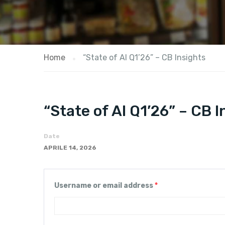
Home
“State of AI Q1’26” – CB Insights
“State of AI Q1’26” – CB I
Date
APRILE 14, 2026
Username or email address
*