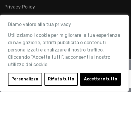
Privacy Policy
Diamo valore alla tua privacy
Utilizziamo i cookie per migliorare la tua esperienza
© 2019 Retail Institute Italy - C.F.11617670150 - Foro
di navigazione, offrirti pubblicità o contenuti
Buonaparte, 12 - 20121 Milano - Tel 02 76016405
personalizzati e analizzare il nostro traffico.
Cliccando “Accetta tutti”, acconsenti al nostro
utilizzo dei cookie.
Personalizza
Rifiuta tutto
Accettare tutto
Vuoi diventare socio