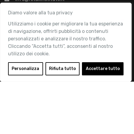
Associazione
Diamo valore alla tua privacy
Utilizziamo i cookie per migliorare la tua esperienza
Chi siamo
di navigazione, offrirti pubblicità o contenuti
Attività
personalizzati e analizzare il nostro traffico.
Contatti
Cliccando “Accetta tutti”, acconsenti al nostro
utilizzo dei cookie.
Area Riservata
Login
Personalizza
Rifiuta tutto
Accettare tutto
Diventa Socio
Privacy Policy
© 2019 Retail Institute Italy - C.F.11617670150 - Foro
Buonaparte, 12 - 20121 Milano - Tel 02 76016405