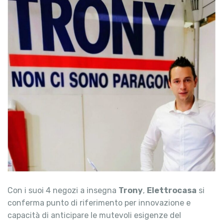
Con i suoi 4 negozi a insegna
Trony
,
Elettrocasa
si
conferma punto di riferimento per innovazione e
capacità di anticipare le mutevoli esigenze del