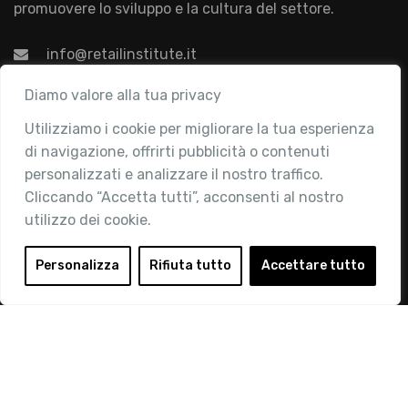
promuovere lo sviluppo e la cultura del settore.
info@retailinstitute.it
Associazione
Diamo valore alla tua privacy
Utilizziamo i cookie per migliorare la tua esperienza
Chi siamo
di navigazione, offrirti pubblicità o contenuti
Attività
personalizzati e analizzare il nostro traffico.
Contatti
Cliccando “Accetta tutti”, acconsenti al nostro
utilizzo dei cookie.
Area Riservata
Login
Personalizza
Rifiuta tutto
Accettare tutto
Diventa Socio
Privacy Policy