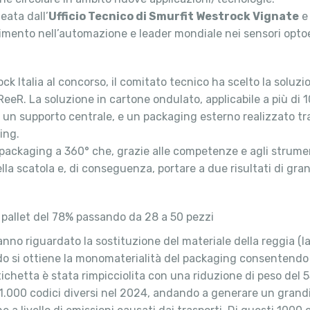
eata dall’
Ufficio Tecnico di Smurfit Westrock Vignate
e 
rimento nell’automazione e leader mondiale nei sensori optoel
ock Italia al concorso, il comitato tecnico ha scelto la soluz
ReeR. La soluzione in cartone ondulato, applicabile a più di 1
e, un supporto centrale, e un packaging esterno realizzato t
ing.
l packaging a 360° che, grazie alle competenze e agli strume
la scatola e, di conseguenza, portare a due risultati di gran
 pallet del 78% passando da 28 a 50 pezzi
hanno riguardato la sostituzione del materiale della reggia (l
do si ottiene la monomaterialità del packaging consentendo co
etichetta è stata rimpicciolita con una riduzione di peso del 
e 1.000 codici diversi nel 2024, andando a generare un grandi