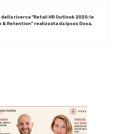
 della ricerca “Retail HR Outlook 2025: le
n & Retention” realizzata da Ipsos Doxa,