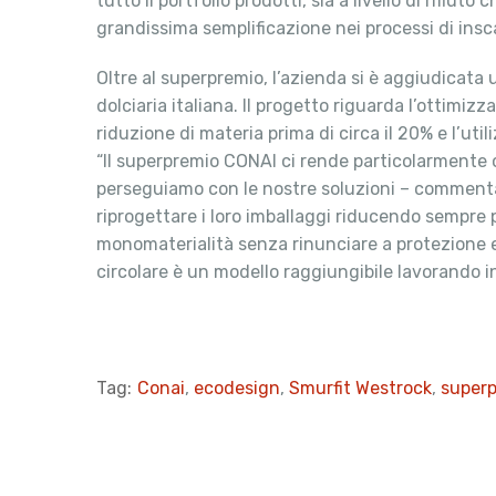
tutto il portfolio prodotti, sia a livello di rifiut
grandissima semplificazione nei processi di ins
Oltre al superpremio, l’azienda si è aggiudicata 
dolciaria italiana. Il progetto riguarda l’ottimiz
riduzione di materia prima di circa il 20% e l’ut
“Il superpremio CONAI ci rende particolarmente o
perseguiamo con le nostre soluzioni – commen
riprogettare i loro imballaggi riducendo sempre 
monomaterialità senza rinunciare a protezione e
circolare è un modello raggiungibile lavorando i
Tag:
Conai
,
ecodesign
,
Smurfit Westrock
,
super