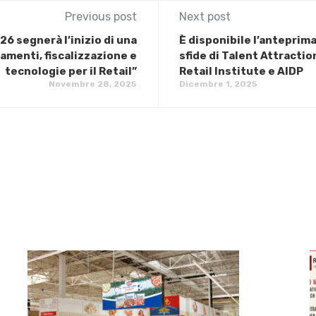
Previous post
Next post
026 segnerà l’inizio di una
È disponibile l’anteprima
amenti, fiscalizzazione e
sfide di Talent Attractio
tecnologie per il Retail”
Retail Institute e AIDP
Novembre 28, 2025
Dicembre 1, 2025