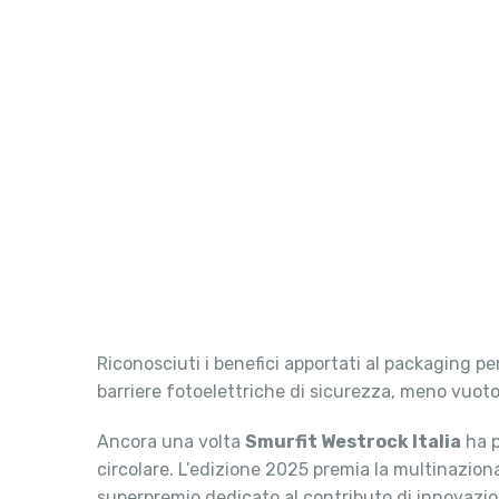
Riconosciuti i benefici apportati al packaging pe
barriere fotoelettriche di sicurezza, meno vuoto 
Ancora una volta
Smurfit Westrock Italia
ha p
circolare. L’edizione 2025 premia la multinazion
superpremio dedicato al contributo di innovazio