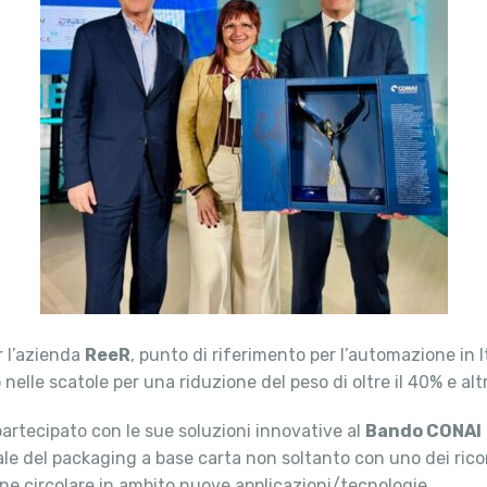
r l’azienda
ReeR
, punto di riferimento per l’automazione in I
nelle scatole per una riduzione del peso di oltre il 40% e alt
artecipato con le sue soluzioni innovative al
Bando CONAI
ale del packaging a base carta non soltanto con uno dei rico
ne circolare in ambito nuove applicazioni/tecnologie.