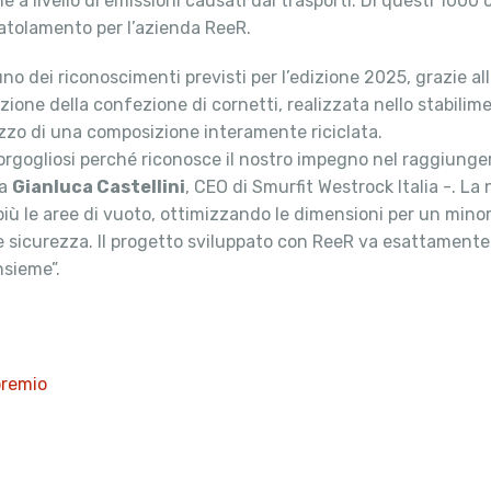
o che a livello di emissioni causati dai trasporti. Di questi 100
catolamento per l’azienda ReeR.
uno dei riconoscimenti previsti per l’edizione 2025, grazie al
zazione della confezione di cornetti, realizzata nello stabilim
ilizzo di una composizione interamente riciclata.
rgogliosi perché riconosce il nostro impegno nel raggiungere
ta
Gianluca Castellini
, CEO di Smurfit Westrock Italia -. La n
più le aree di vuoto, ottimizzando le dimensioni per un minor
 sicurezza. Il progetto sviluppato con ReeR va esattamente
nsieme”.
premio