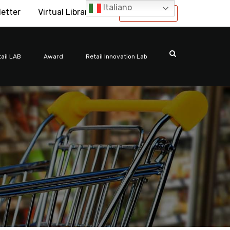
Italiano
letter
Virtual Library
International
ail LAB
Award
Retail Innovation Lab