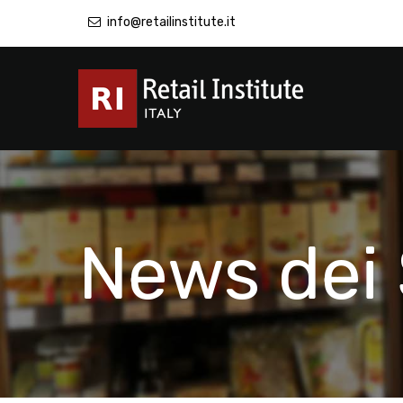
info@retailinstitute.it
News dei 