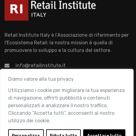
Retail Institute Italy è l’Associazione di riferimento per
l'Ecosistema Retail: la nostra mission è quella di
promuovere lo sviluppo e la cultura del settore.
info@retailinstitute.it
Associazione
Diamo valore alla tua privacy
Utilizziamo i cookie per migliorare la tua esperienza
Chi siamo
di navigazione, offrirti pubblicità o contenuti
Attività
personalizzati e analizzare il nostro traffico.
Contatti
Cliccando “Accetta tutti”, acconsenti al nostro
utilizzo dei cookie.
Area Riservata
Login
Personalizza
Rifiuta tutto
Accettare tutto