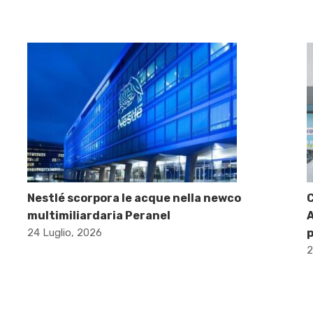
Nestlé scorpora le acque nella newco
C
multimiliardaria Peranel
A
24 Luglio, 2026
p
2