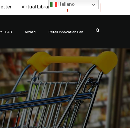
Italiano
letter
Virtual Library
International
ail LAB
Award
Retail Innovation Lab