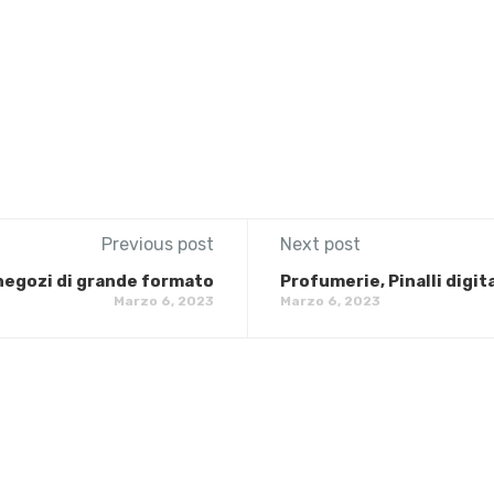
Previous post
Next post
 negozi di grande formato
Profumerie, Pinalli digita
Marzo 6, 2023
Marzo 6, 2023