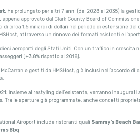
st
, ha prolungato per altri 7 anni (dal 2028 al 2035) la gesti
o, appena approvato dal Clark County Board of Commissioners
i di circa 1,5 miliardi di dollari nel periodo di estensione del
MSHost, attraverso un rinnovo dei formati esistenti e l’apertu
 dieci aeroporti degli Stati Uniti. Con un traffico in crescita 
passeggeri (+3,8% rispetto al 2018).
del McCarran e gestiti da HMSHost, già inclusi nell’accordo di
a.
1: insieme al restyling dell’esistente, verranno inaugurati all
gas. Tra le aperture già programmate, anche concetti proprie
tional Airoport include ristoranti quali
Sammy’s Beach Bar 
rms Bbq
.