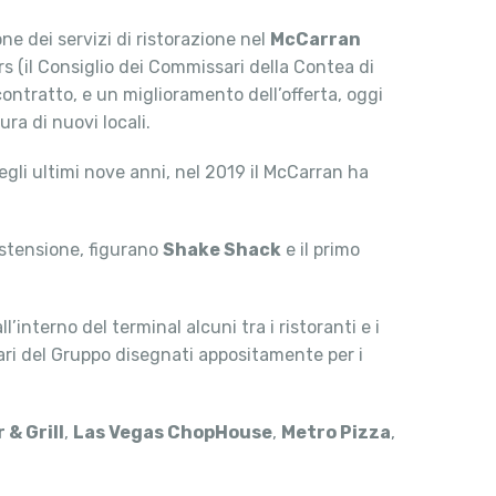
one dei servizi di ristorazione nel
McCarran
 (il Consiglio dei Commissari della Contea di
 contratto, e un miglioramento dell’offerta, oggi
ra di nuovi locali.
negli ultimi nove anni, nel 2019 il McCarran ha
 estensione, figurano
Shake Shack
e il primo
’interno del terminal alcuni tra i ristoranti e i
tari del Gruppo disegnati appositamente per i
& Grill
,
Las Vegas ChopHouse
,
Metro Pizza
,