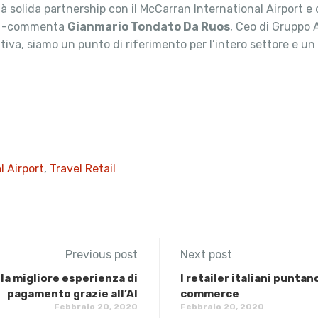
 solida partnership con il McCarran International Airport e 
ca -commenta
Gianmario Tondato Da Ruos
, Ceo di Gruppo 
iva, siamo un punto di riferimento per l’intero settore e un p
l Airport
,
Travel Retail
Previous post
Next post
la migliore esperienza di
I retailer italiani puntano
pagamento grazie all’AI
commerce
Febbraio 20, 2020
Febbraio 20, 2020