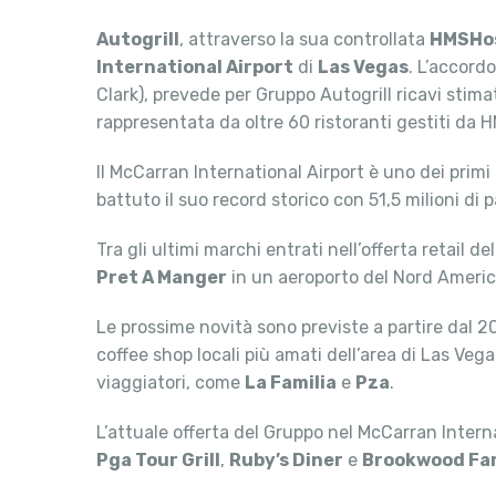
Autogrill
, attraverso la sua controllata
HMSHo
International Airport
di
Las Vegas
. L’accord
Clark), prevede per Gruppo Autogrill ricavi stimat
rappresentata da oltre 60 ristoranti gestiti da H
Il McCarran International Airport è uno dei primi
battuto il suo record storico con 51,5 milioni di 
Tra gli ultimi marchi entrati nell’offerta retail 
Pret A Manger
in un aeroporto del Nord Americ
Le prossime novità sono previste a partire dal 202
coffee shop locali più amati dell’area di Las Ve
viaggiatori, come
La Familia
e
Pza
.
L’attuale offerta del Gruppo nel McCarran Interna
Pga Tour Grill
,
Ruby’s Diner
e
Brookwood Fa