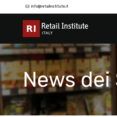
info@retailinstitute.it
News dei 