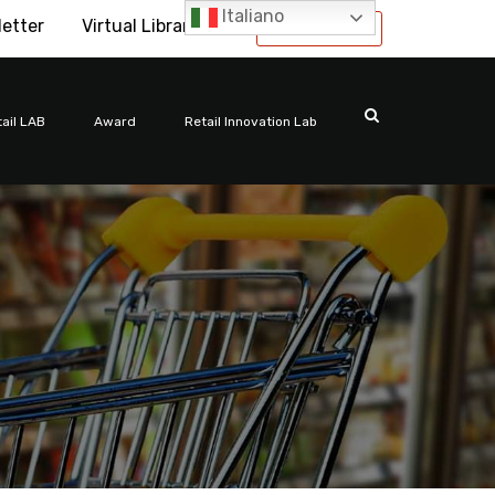
Italiano
letter
Virtual Library
International
ail LAB
Award
Retail Innovation Lab