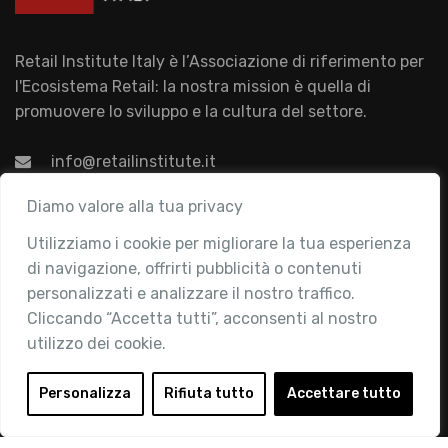
Retail Institute Italy è l’Associazione di riferimento per
l'Ecosistema Retail: la nostra mission è quella di
promuovere lo sviluppo e la cultura del settore.
info@retailinstitute.it
Associazione
Diamo valore alla tua privacy
Utilizziamo i cookie per migliorare la tua esperienza
Chi siamo
di navigazione, offrirti pubblicità o contenuti
Attività
personalizzati e analizzare il nostro traffico.
Contatti
Cliccando “Accetta tutti”, acconsenti al nostro
utilizzo dei cookie.
Area Riservata
Login
Personalizza
Rifiuta tutto
Accettare tutto
Diventa Socio